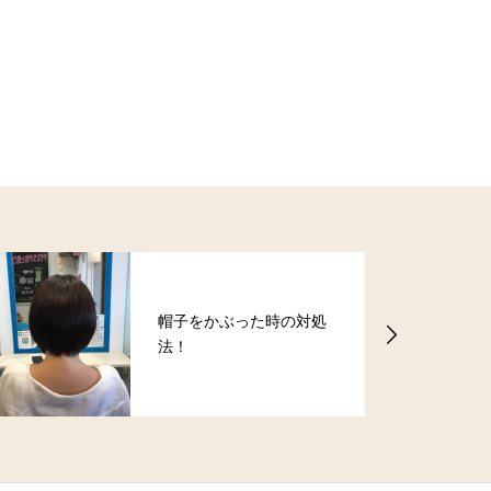
お客様から頂いた嬉しい
お声3【ユーカリが丘美容
院バース】