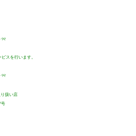
୨୧
ービスを行います。
୨୧
ト取り扱い店
7号