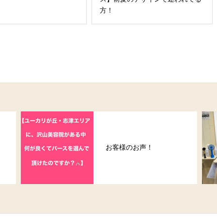
方！
帽子をかぶった時の対処
法！