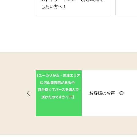
したい方へ！
声 ②
お客様のお声！