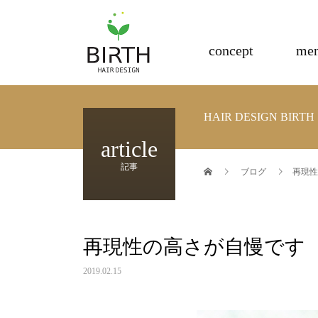
電子トリートメント正規取扱店
concept
me
HAIR DESIGN BI
article
記事
ブログ
再現性
再現性の高さが自慢です
2019.02.15