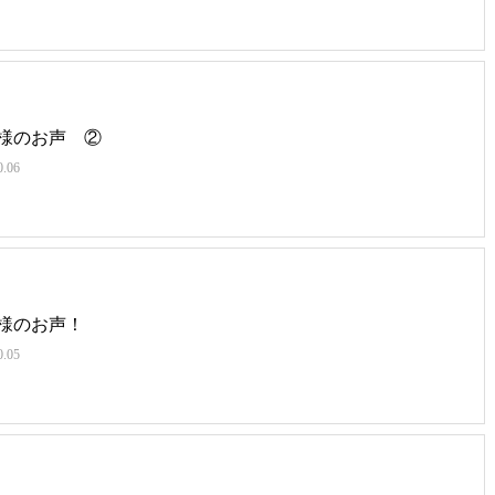
様のお声 ②
0.06
様のお声！
0.05