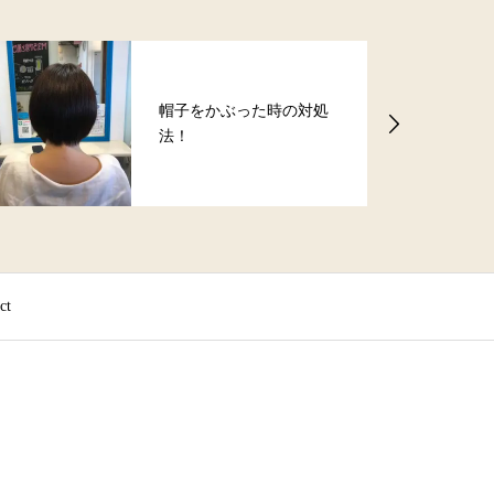
お客様から頂いた嬉しい
お声3【ユーカリが丘美容
院バース】
ct