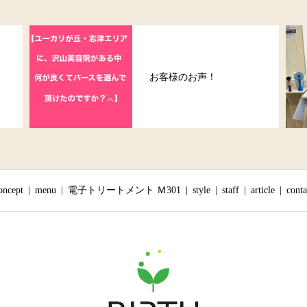
帽子をかぶった時の対処
法！
oncept
menu
電子トリートメント Ｍ301
style
staff
article
conta