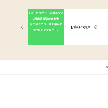
声 ②
お客様のお声！
c