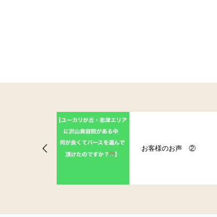
！ユーカリが
お客様のお声 ②
！